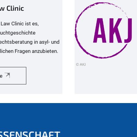
w Clinic
Law Clinic ist es,
luchtgeschichte
echtsberatung in asyl- und
lichen Fragen anzubieten.
© AKJ
e
SSENSCHAFT