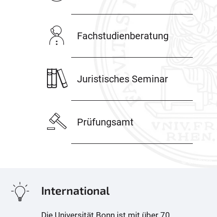
Fachstudienberatung
Juristisches Seminar
Prüfungsamt
© Uni Bonn
International
Die Universität Bonn ist mit über 70