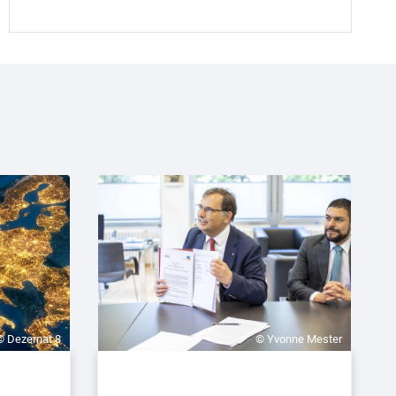
© Dezernat 8
© Yvonne Mester