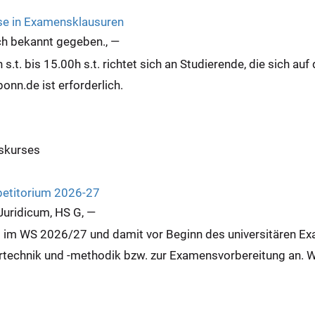
se in Examensklausuren
ch bekannt gegeben.
,
—
.t. bis 15.00h s.t. richtet sich an Studierende, die sich au
onn.de ist erforderlich.
nskurses
petitorium 2026-27
Juridicum, HS G
,
—
t im WS 2026/27 und damit vor Beginn des universitären Ex
rtechnik und -methodik bzw. zur Examensvorbereitung an. We