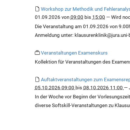
e
Workshop zur Methodik und Fehleranaly
r
01.09.2026
von
09:00
bis
15:00
—
Wird no
e
Die Veranstaltung am 01.09.2026 von 9.00h s
:
Anmeldung unter: klausurenklinik@jura.uni-b
Veranstaltungen Examenskurs
Kollektion für Veranstaltungen des Exame
Auftaktveranstaltungen zum Examensre
05.10.2026 09:00
bis
08.10.2026 11:00
—
In der Woche vor Beginn der Vorlesungszei
diverse Softskill-Veranstaltungen zu Klausu