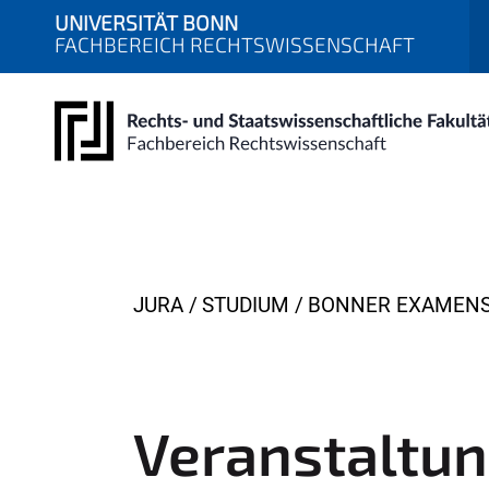
UNIVERSITÄT BONN
FACHBEREICH RECHTSWISSENSCHAFT
Y
JURA
STUDIUM
BONNER EXAMEN
o
u
a
r
Veranstaltu
e
h