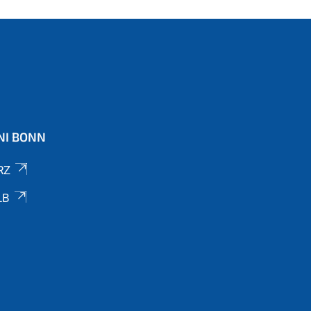
NI BONN
RZ
LB